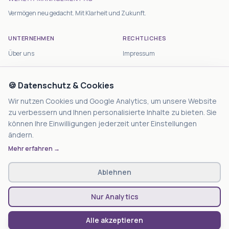
Vermögen neu gedacht. Mit Klarheit und Zukunft.
UNTERNEHMEN
RECHTLICHES
Über uns
Impressum
Anlagestrategien
Datenschutz
Kontakt
🍪 Datenschutz & Cookies
Haftungsausschluss
Nutzungsbedingungen
Wir nutzen Cookies und Google Analytics, um unsere Website
zu verbessern und Ihnen personalisierte Inhalte zu bieten. Sie
Cookie-Einstellungen
können Ihre Einwilligungen jederzeit unter Einstellungen
ändern.
KONTAKT
Mehr erfahren →
Nordlicht Wealth Management AG
Bahnhofstrasse 61, 9315 Neukirch-
Ablehnen
Egnach
Kontaktformular →
Nur Analytics
Alle akzeptieren
©
2026
Nordlicht Wealth Management AG.
Alle Rechte vorbehalten.