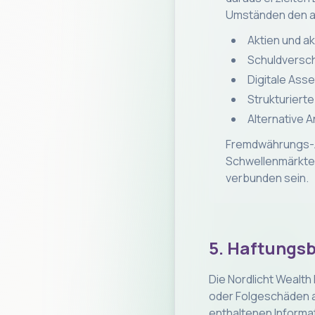
Umständen den an
Aktien und a
Schuldversch
Digitale Ass
Strukturierte
Alternative A
Fremdwährungs-An
Schwellenmärkten 
verbunden sein.
5. Haftungs
Die Nordlicht Wealth
oder Folgeschäden au
enthaltenen Informat