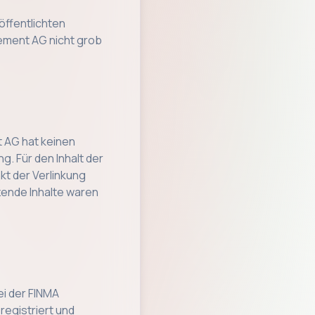
öffentlichten
ement AG nicht grob
t AG hat keinen
g. Für den Inhalt der
kt der Verlinkung
zende Inhalte waren
i der FINMA
egistriert und