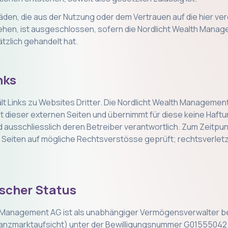
äden, die aus der Nutzung oder dem Vertrauen auf die hier ver
ehen, ist ausgeschlossen, sofern die Nordlicht Wealth Manag
ätzlich gehandelt hat.
nks
t Links zu Websites Dritter. Die Nordlicht Wealth Managemen
lt dieser externen Seiten und übernimmt für diese keine Haftun
nd ausschliesslich deren Betreiber verantwortlich. Zum Zeitpun
 Seiten auf mögliche Rechtsverstösse geprüft; rechtsverlet
ischer Status
h Management AG ist als unabhängiger Vermögensverwalter be
anzmarktaufsicht) unter der Bewilligungsnummer G01555042 r