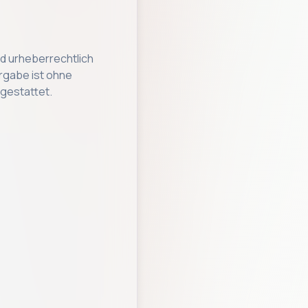
ind urheberrechtlich
ergabe ist ohne
 gestattet.