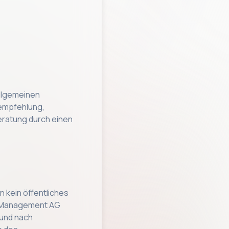
allgemeinen
empfehlung,
Beratung durch einen
n kein öffentliches
th Management AG
 und nach