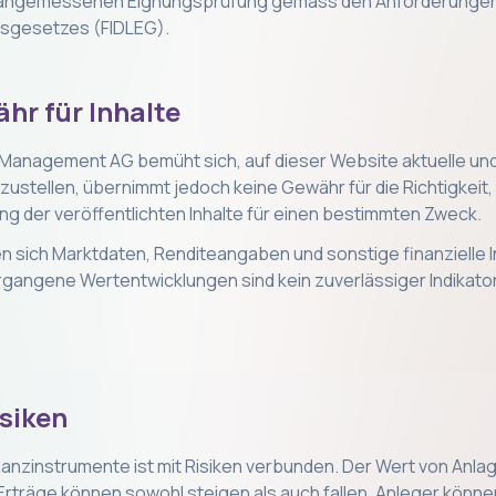
 angemessenen Eignungsprüfung gemäss den Anforderunge
gsgesetzes (FIDLEG).
ähr für Inhalte
h Management AG bemüht sich, auf dieser Website aktuelle un
zustellen, übernimmt jedoch keine Gewähr für die Richtigkeit, 
ung der veröffentlichten Inhalte für einen bestimmten Zweck.
 sich Marktdaten, Renditeangaben und sonstige finanzielle 
rgangene Wertentwicklungen sind kein zuverlässiger Indikator
isiken
nanzinstrumente ist mit Risiken verbunden. Der Wert von Anla
Erträge können sowohl steigen als auch fallen. Anleger könne