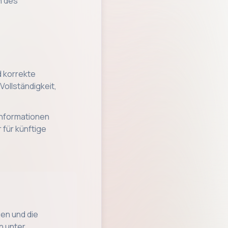
n des
d korrekte
Vollständigkeit,
Informationen
 für künftige
gen und die
n unter