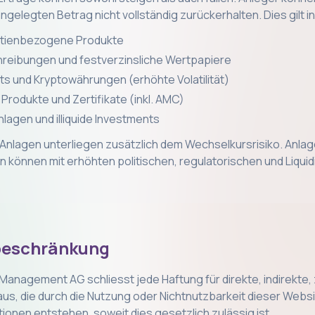
gelegten Betrag nicht vollständig zurückerhalten. Dies gilt 
ktienbezogene Produkte
reibungen und festverzinsliche Wertpapiere
ets und Kryptowährungen (erhöhte Volatilität)
 Produkte und Zertifikate (inkl. AMC)
nlagen und illiquide Investments
lagen unterliegen zusätzlich dem Wechselkursrisiko. Anlag
können mit erhöhten politischen, regulatorischen und Liquidi
beschränkung
 Management AG schliesst jede Haftung für direkte, indirekte, z
s, die durch die Nutzung oder Nichtnutzbarkeit dieser Websi
ionen entstehen, soweit dies gesetzlich zulässig ist.