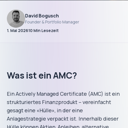
Fortgeschrittene Themen
David Bogusch
Was ist ein AMC?
Founder & Portfolio Manager
1. Mai 2026
10
Min Lesezeit
Actively Managed
Certificates erklärt
Wie Nordlicht AMCs nutzt, um
Was ist ein AMC?
Anlagestrategien effizienter, günstiger und
flexibler umzusetzen – für alle Kunden
gleichzeitig.
Ein Actively Managed Certificate (AMC) ist ein
strukturiertes Finanzprodukt – vereinfacht
gesagt eine «Hülle», in der eine
Anlagestrategie verpackt ist. Innerhalb dieser
Hülle können Aktien, Anleihen, alternative