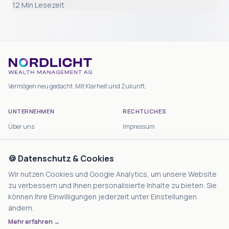
12
Min Lesezeit
Vermögen neu gedacht. Mit Klarheit und Zukunft.
UNTERNEHMEN
RECHTLICHES
Über uns
Impressum
Anlagestrategien
Datenschutz
Kontakt
🍪 Datenschutz & Cookies
Haftungsausschluss
Nutzungsbedingungen
Wir nutzen Cookies und Google Analytics, um unsere Website
zu verbessern und Ihnen personalisierte Inhalte zu bieten. Sie
Cookie-Einstellungen
können Ihre Einwilligungen jederzeit unter Einstellungen
ändern.
KONTAKT
Mehr erfahren →
Nordlicht Wealth Management AG