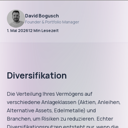
Praktische Finanzbildung
David Bogusch
Finanzwissen
Founder & Portfolio Manager
1. Mai 2026
12
Min Lesezeit
kompakt: Der
Nordlicht Guide
Von Zinsen, Inflation und Risiko – verständlich
Diversifikation
erklärt.
Die Verteilung Ihres Vermögens auf
verschiedene Anlageklassen (Aktien, Anleihen,
Alternative Assets, Edelmetalle) und
Branchen, um Risiken zu reduzieren. Echter
Diversifikationsnutzen entsteht nur, wenn die