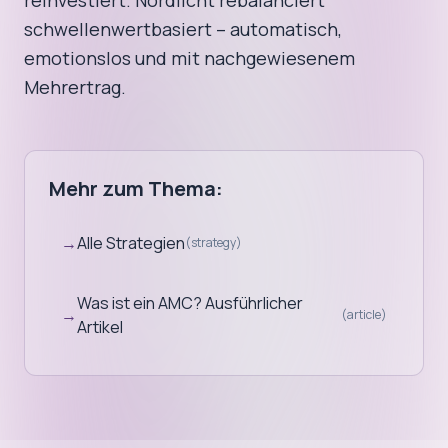
reinvestiert. Nordlicht rebalanciert
schwellenwertbasiert – automatisch,
emotionslos und mit nachgewiesenem
Mehrertrag.
Mehr zum Thema:
→
Alle Strategien
(
strategy
)
Was ist ein AMC? Ausführlicher
→
(
article
)
Artikel