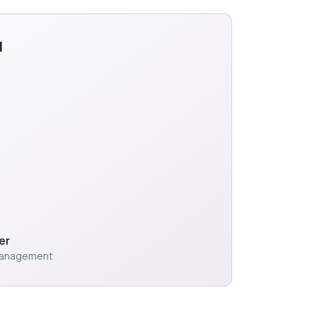
l
er
 Management