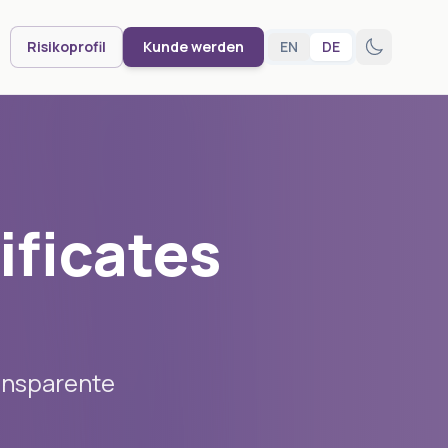
Risikoprofil
Kunde werden
EN
DE
ificates
ransparente