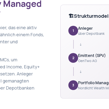
ly Managed
?
🏗️
Strukturmodel
er, das eine aktiv
Anleger
1
über Depotbank
 ähnlich einem Fonds,
enter und
↓
Emittent (SPV)
2
AMCs, um
GenTwo AG
ed Income, Equity+
↓
setzen. Anleger
ell gemanagten
Portfolio Manag
3
über Depotbanken
Nordlicht Wealth